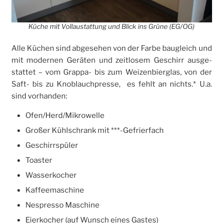
Küche mit Vollaustattung und Blick ins Grüne (EG/OG)
Alle Küchen sind abge­sehen von der Farbe bau­­gleich und
mit modernen Geräten und zeit­­losem Geschirr aus­­ge­­
stattet – vom Grappa- bis zum Weizen­­bier­­glas, von der
Saft- bis zu Knob­­lauch­­presse, es fehlt an nichts.* U.a.
sind vor­­handen:
Ofen/Herd/Mikrowelle
Großer Kühlschrank mit ***-Gefrier­­­fach
Geschirrspüler
Toaster
Wasserkocher
Kaffeemaschine
Nespresso Maschine
Eierkocher (auf Wunsch eines Gastes)