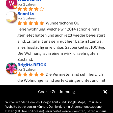
vor 2 Jahren
Sonni Ls
vor 3 Jahren
Wunderschöne OG 
Ferienwohnung, welche wir 2014 schon einmal 
gemietet hatten und auch jetzt wieder begeistert 
sind. Es gefällt uns sehr gut hier. Lage ist zentral, 
alles fussläufig erreichbar. Sauberkeit ist 100%ig. 
Die Wohnung ist in einem wirklich sehr guten 
Zustand.
Brigitte BEICK
vor 3 Jahren
Die Vermieter sind sehr herzlich 
die Wohnungen sind perfekt eingerichtet und mit 
allem ausgestattet was man braucht. Die 
Cookie-Zustimmung
Sauberkeit ist nicht zu toppen. Einfach ankommen 
und sofort wohlfühlen . Gerne immer wieder
Wir verwenden Cookies, Google Fonts und Google Maps, um unsere
Gabriele Schreiner
Website betreiben zu können. Da hierdurch u.U. personenbezogene
vor 4 Jahren
Daten (z.B. Ihre IP Adresse) verarbeitet werden könnten, bitten wir aus