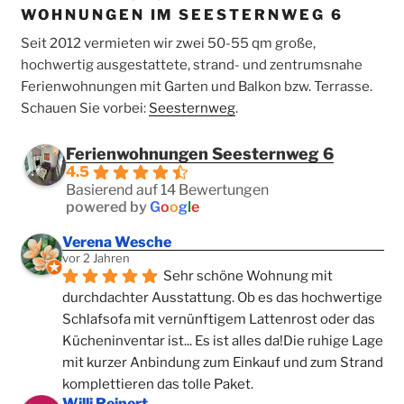
WOHNUNGEN IM SEE­STERN­WEG 6
Seit 2012 vermieten wir zwei 50-55 qm große,
hochwertig ausgestattete, strand- und zentrumsnahe
Ferienwohnungen mit Garten und Balkon bzw. Terrasse.
Schauen Sie vorbei:
See­stern­weg
.
Ferienwohnungen Seesternweg 6
4.5
Basierend auf 14 Bewertungen
powered by
G
o
o
g
l
e
Verena Wesche
vor 2 Jahren
Sehr schöne Wohnung mit 
durchdachter Ausstattung. Ob es das hochwertige 
Schlafsofa mit vernünftigem Lattenrost oder das 
Kücheninventar ist... Es ist alles da!Die ruhige Lage 
mit kurzer Anbindung zum Einkauf und zum Strand 
komplettieren das tolle Paket.
Willi Reinert