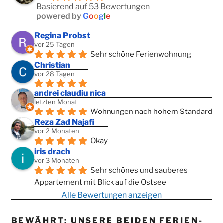
Basierend auf 53 Bewertungen
powered by
G
o
o
g
l
e
Regina Probst
vor 25 Tagen
Sehr schöne Ferienwohnung
Christian
vor 28 Tagen
andrei claudiu nica
letzten Monat
Wohnungen nach hohem Standard
Reza Zad Najafi
vor 2 Monaten
Okay
iris drach
vor 3 Monaten
Sehr schönes und sauberes 
Appartement mit Blick auf die Ostsee
Alle Bewertungen anzeigen
BEWÄHRT: UNSERE BEIDEN FERIEN­